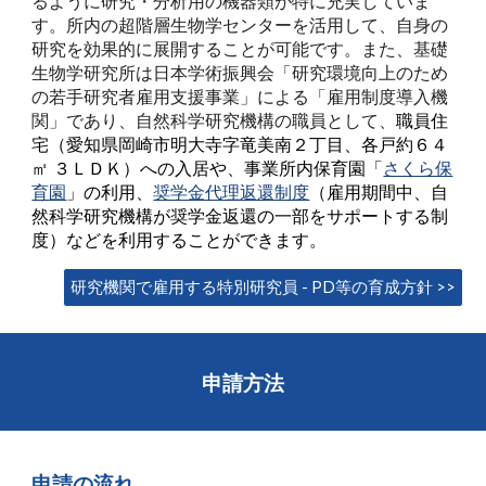
るように研究・分析用の機器類が特に充実していま
す。所内の超階層生物学センターを活用して、自身の
研究を効果的に展開することが可能です。また、
基礎
生物学研究所は日本学術振興会「研究環境向上のため
の若手研究者雇用支援事業」による「雇用制度導入機
関」で
あり、自然科学研究機構の職員として、
職員住
宅（愛知県岡崎市明大寺字竜美南２丁目、各戸約６４
㎡ ３ＬＤＫ）
への入居や、事業所内保育園「
さくら保
育園
」の利用、
奨学金代理返還制度
（雇用期間中、自
然科学研究機構が奨学金返還の一部をサポートする制
度）などを利用することができます。
研究機関で雇用する特別研究員 - PD等の育成方針 >>
申請方法
申請の流れ