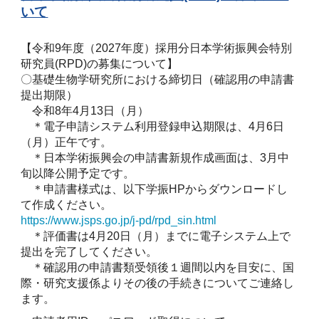
いて
【令和9年度（2027年度）採用分日本学術振興会特別
研究員(RPD)の募集について】
〇基礎生物学研究所における締切日（確認用の申請書
提出期限）
令和8年4月13日（月）
＊電子申請システム利用登録申込期限は、4月6日
（月）正午です。
＊日本学術振興会の申請書新規作成画面は、3月中
旬以降公開予定です。
＊申請書様式は、以下学振HPからダウンロードし
て作成ください。
https://www.jsps.go.jp/j-pd/rpd_sin.html
＊評価書は4月20日（月）までに電子システム上で
提出を完了してください。
＊確認用の申請書類受領後１週間以内を目安に、国
際・研究支援係よりその後の手続きについてご連絡し
ます。