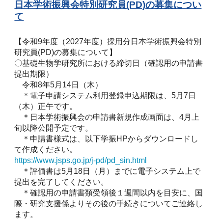
日本学術振興会特別研究員(PD)の募集につい
て
【令和9年度（2027年度）採用分日本学術振興会特別
研究員(PD)の募集について】
〇基礎生物学研究所における締切日（確認用の申請書
提出期限）
令和8年5月14日（木）
＊電子申請システム利用登録申込期限は、5月7日
（木）正午です。
＊日本学術振興会の申請書新規作成画面は、4月上
旬以降公開予定です。
＊申請書様式は、以下学振HPからダウンロードし
て作成ください。
https://www.jsps.go.jp/j-pd/pd_sin.html
＊評価書は5月18日（月）までに電子システム上で
提出を完了してください。
＊確認用の申請書類受領後１週間以内を目安に、国
際・研究支援係よりその後の手続きについてご連絡し
ます。